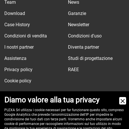
Team
News
Download
Garanzie
Case History
Newsletter
Condizioni di vendita
Condizioni d'uso
I nostri partner
Diventa partner
Assistenza
Studi di progettazione
Privacy policy
RAEE
Cookie policy
Diamo valore alla tua privacy
Via dell'Orologio, 103
PLEXA Srl utilizza i cookie necessari per far funzionare questo sito, compreso
Google Analytics che prevede l'anonimizzazione dell'IP per impedire la
40037 Sasso Marconi (BO) - ITALY
condivisione dei tuoi dati con terze parti. Vorremmo anche impostare alcuni
cookie di performance per racoogliere informazioni sul tuo utilizzo in modo
Tel:
+390516517911
da migliorare la tua esperienza di navigazione e le prestazioni del sito.