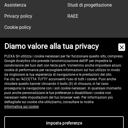
Assistenza
Studi di progettazione
Privacy policy
RAEE
Cookie policy
Diamo valore alla tua privacy
Via dell'Orologio, 103
PLEXA Srl utilizza i cookie necessari per far funzionare questo sito, compreso
Google Analytics che prevede l'anonimizzazione dell'IP per impedire la
40037 Sasso Marconi (BO) - ITALY
condivisione dei tuoi dati con terze parti. Vorremmo anche impostare alcuni
Tel:
cookie di performance per racoogliere informazioni sul tuo utilizzo in modo
+390516517911
da migliorare la tua esperienza di navigazione e le prestazioni del sito.
Pec:
plexa@pec.it
Fai clic su "ACCETTA TUTTI" acconsenti l'uso di tutti i cookie. Puoi anche
chiudere questo banner cliccando il tasto (X) di chiusura, in tal caso
VAT id: IT00582201208
proseguirai la navigazione con i soli cookie necessari. In qualsiasi momento
Reg. Imp. BO e C.F. 02485560375
puoi anche personalizzare le tue preferenze o disabilitare i cookie non
necessari nelle impostazioni del tuo browser web. Per informazioni più
REA 296635 - cap. soc. € 100.000 i.v.
dettagliate sui cookie che utilizziamo, consultare la nostra
informativa sui cookie
.
Imposta preferenze