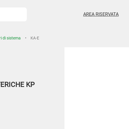
AREA RISERVATA
i di sistema
KA-E
ERICHE KP