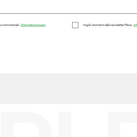
e e commerciali -
informativa privacy
Voglio iscrivermi alla newsletter Plexa -
in