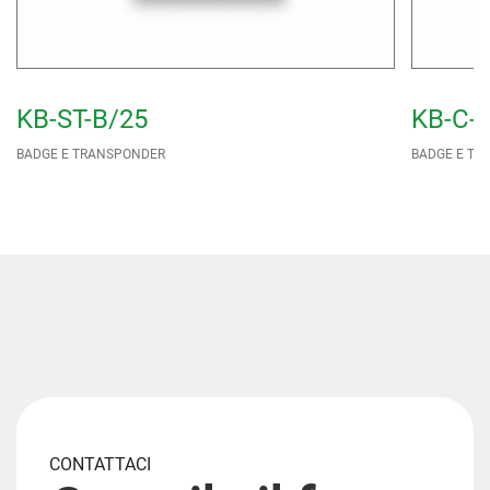
KB-ST-B/25
KB-C-
BADGE E TRANSPONDER
BADGE E TR
CONTATTACI