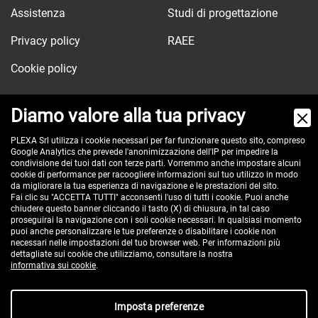
Assistenza
Studi di progettazione
Privacy policy
RAEE
Cookie policy
Diamo valore alla tua privacy
Via dell'Orologio, 103
PLEXA Srl utilizza i cookie necessari per far funzionare questo sito, compreso
Google Analytics che prevede l'anonimizzazione dell'IP per impedire la
40037 Sasso Marconi (BO) - ITALY
condivisione dei tuoi dati con terze parti. Vorremmo anche impostare alcuni
Tel:
cookie di performance per racoogliere informazioni sul tuo utilizzo in modo
+390516517911
da migliorare la tua esperienza di navigazione e le prestazioni del sito.
Pec:
plexa@pec.it
Fai clic su "ACCETTA TUTTI" acconsenti l'uso di tutti i cookie. Puoi anche
chiudere questo banner cliccando il tasto (X) di chiusura, in tal caso
VAT id: IT00582201208
proseguirai la navigazione con i soli cookie necessari. In qualsiasi momento
Reg. Imp. BO e C.F. 02485560375
puoi anche personalizzare le tue preferenze o disabilitare i cookie non
necessari nelle impostazioni del tuo browser web. Per informazioni più
REA 296635 - cap. soc. € 100.000 i.v.
dettagliate sui cookie che utilizziamo, consultare la nostra
informativa sui cookie
.
Imposta preferenze