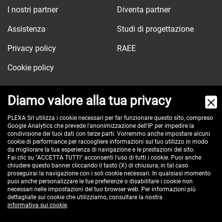
I nostri partner
Diventa partner
Assistenza
Studi di progettazione
Privacy policy
RAEE
Cookie policy
Diamo valore alla tua privacy
Via dell'Orologio, 103
PLEXA Srl utilizza i cookie necessari per far funzionare questo sito, compreso
Google Analytics che prevede l'anonimizzazione dell'IP per impedire la
40037 Sasso Marconi (BO) - ITALY
condivisione dei tuoi dati con terze parti. Vorremmo anche impostare alcuni
Tel:
cookie di performance per racoogliere informazioni sul tuo utilizzo in modo
+390516517911
da migliorare la tua esperienza di navigazione e le prestazioni del sito.
Pec:
plexa@pec.it
Fai clic su "ACCETTA TUTTI" acconsenti l'uso di tutti i cookie. Puoi anche
chiudere questo banner cliccando il tasto (X) di chiusura, in tal caso
VAT id: IT00582201208
proseguirai la navigazione con i soli cookie necessari. In qualsiasi momento
Reg. Imp. BO e C.F. 02485560375
puoi anche personalizzare le tue preferenze o disabilitare i cookie non
necessari nelle impostazioni del tuo browser web. Per informazioni più
REA 296635 - cap. soc. € 100.000 i.v.
dettagliate sui cookie che utilizziamo, consultare la nostra
informativa sui cookie
.