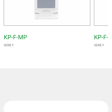
KP-F-MP
KP-F-
SERIE F
SERIE F