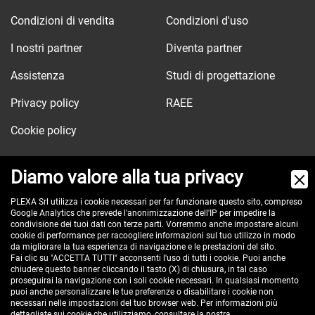
Condizioni di vendita
Condizioni d'uso
I nostri partner
Diventa partner
Assistenza
Studi di progettazione
Privacy policy
RAEE
Cookie policy
Diamo valore alla tua privacy
Via dell'Orologio, 103
PLEXA Srl utilizza i cookie necessari per far funzionare questo sito, compreso
Google Analytics che prevede l'anonimizzazione dell'IP per impedire la
40037 Sasso Marconi (BO) - ITALY
condivisione dei tuoi dati con terze parti. Vorremmo anche impostare alcuni
Tel:
cookie di performance per racoogliere informazioni sul tuo utilizzo in modo
+390516517911
da migliorare la tua esperienza di navigazione e le prestazioni del sito.
Pec:
plexa@pec.it
Fai clic su "ACCETTA TUTTI" acconsenti l'uso di tutti i cookie. Puoi anche
chiudere questo banner cliccando il tasto (X) di chiusura, in tal caso
VAT id: IT00582201208
proseguirai la navigazione con i soli cookie necessari. In qualsiasi momento
Reg. Imp. BO e C.F. 02485560375
puoi anche personalizzare le tue preferenze o disabilitare i cookie non
necessari nelle impostazioni del tuo browser web. Per informazioni più
REA 296635 - cap. soc. € 100.000 i.v.
dettagliate sui cookie che utilizziamo, consultare la nostra