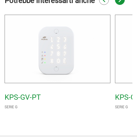
Potrebbe interessarti anche
KPS-GV-PT
KPS-G
SERIE G
SERIE G