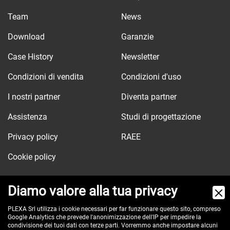
Team
News
Download
Garanzie
Case History
Newsletter
Condizioni di vendita
Condizioni d'uso
I nostri partner
Diventa partner
Assistenza
Studi di progettazione
Privacy policy
RAEE
Cookie policy
Diamo valore alla tua privacy
Via dell'Orologio, 103
PLEXA Srl utilizza i cookie necessari per far funzionare questo sito, compreso
Google Analytics che prevede l'anonimizzazione dell'IP per impedire la
40037 Sasso Marconi (BO) - ITALY
condivisione dei tuoi dati con terze parti. Vorremmo anche impostare alcuni