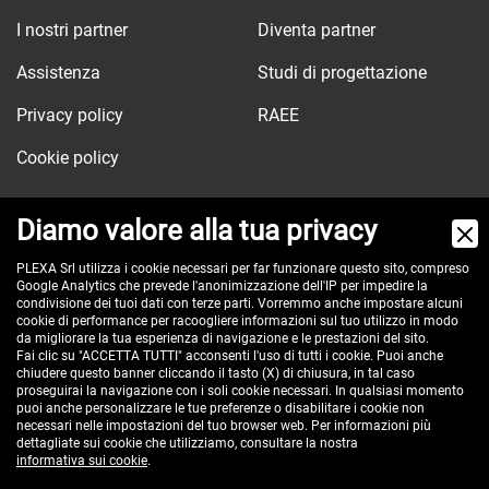
I nostri partner
Diventa partner
Assistenza
Studi di progettazione
Privacy policy
RAEE
Cookie policy
Diamo valore alla tua privacy
Via dell'Orologio, 103
PLEXA Srl utilizza i cookie necessari per far funzionare questo sito, compreso
Google Analytics che prevede l'anonimizzazione dell'IP per impedire la
40037 Sasso Marconi (BO) - ITALY
condivisione dei tuoi dati con terze parti. Vorremmo anche impostare alcuni
Tel:
cookie di performance per racoogliere informazioni sul tuo utilizzo in modo
+390516517911
da migliorare la tua esperienza di navigazione e le prestazioni del sito.
Pec:
plexa@pec.it
Fai clic su "ACCETTA TUTTI" acconsenti l'uso di tutti i cookie. Puoi anche
chiudere questo banner cliccando il tasto (X) di chiusura, in tal caso
VAT id: IT00582201208
proseguirai la navigazione con i soli cookie necessari. In qualsiasi momento
Reg. Imp. BO e C.F. 02485560375
puoi anche personalizzare le tue preferenze o disabilitare i cookie non
necessari nelle impostazioni del tuo browser web. Per informazioni più
REA 296635 - cap. soc. € 100.000 i.v.
dettagliate sui cookie che utilizziamo, consultare la nostra
informativa sui cookie
.