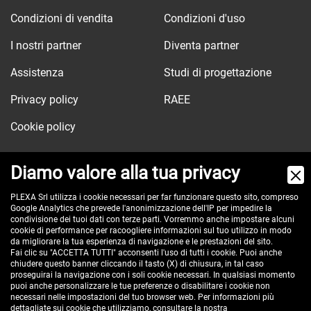
Condizioni di vendita
Condizioni d'uso
I nostri partner
Diventa partner
Assistenza
Studi di progettazione
Privacy policy
RAEE
Cookie policy
Diamo valore alla tua privacy
Via dell'Orologio, 103
PLEXA Srl utilizza i cookie necessari per far funzionare questo sito, compreso
Google Analytics che prevede l'anonimizzazione dell'IP per impedire la
40037 Sasso Marconi (BO) - ITALY
condivisione dei tuoi dati con terze parti. Vorremmo anche impostare alcuni
Tel:
+390516517911
cookie di performance per racoogliere informazioni sul tuo utilizzo in modo
da migliorare la tua esperienza di navigazione e le prestazioni del sito.
Pec:
plexa@pec.it
Fai clic su "ACCETTA TUTTI" acconsenti l'uso di tutti i cookie. Puoi anche
chiudere questo banner cliccando il tasto (X) di chiusura, in tal caso
VAT id: IT00582201208
proseguirai la navigazione con i soli cookie necessari. In qualsiasi momento
Reg. Imp. BO e C.F. 02485560375
puoi anche personalizzare le tue preferenze o disabilitare i cookie non
necessari nelle impostazioni del tuo browser web. Per informazioni più
REA 296635 - cap. soc. € 100.000 i.v.
dettagliate sui cookie che utilizziamo, consultare la nostra