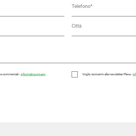
e e commerciali -
informativa privacy
Voglio iscrivermi alla newsletter Plexa -
in