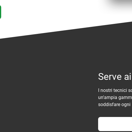
Serve a
I nostri tecnici 
un'ampia gamma 
soddisfare ogni 