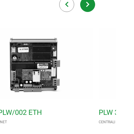
PLW/002 ETH
PLW 380/
 NET
CENTRALI NET