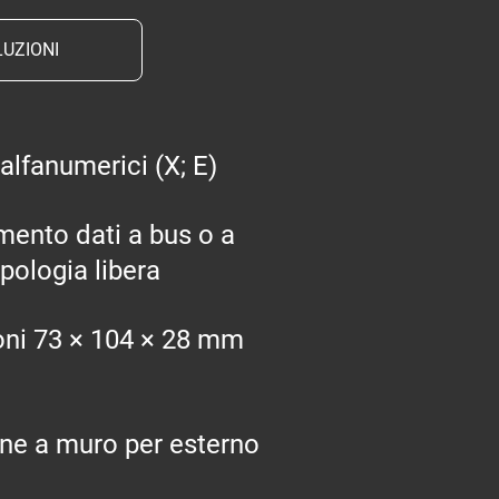
UZIONI
 alfanumerici (X; E)
mento dati a bus o a
pologia libera
ni 73 × 104 × 28 mm
one a muro per esterno