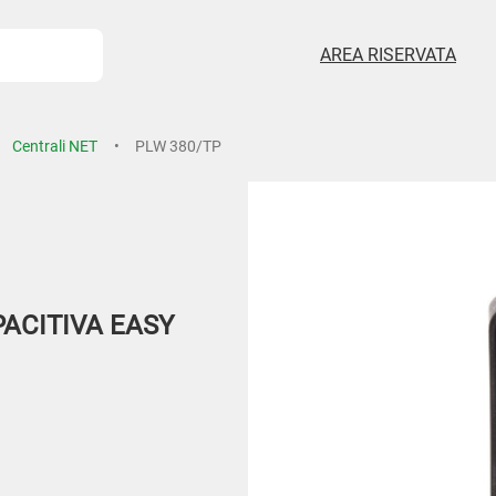
AREA RISERVATA
Centrali NET
PLW 380/TP
PACITIVA EASY