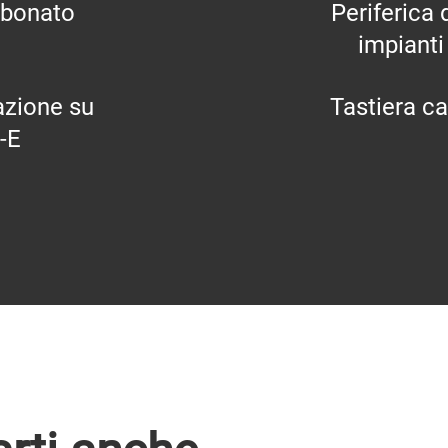
rbonato
Periferica 
impianti
lazione su
Tastiera ca
-E