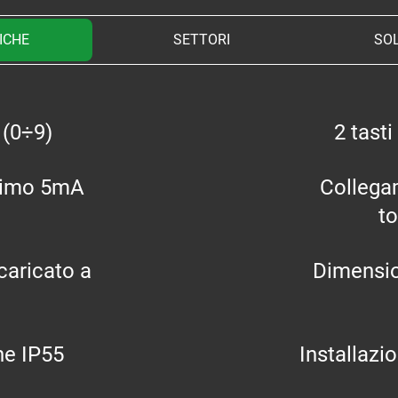
ICHE
SETTORI
SOL
 (0÷9)
2 tasti
simo 5mA
Collega
to
caricato a
Dimensio
ne IP55
Installazi