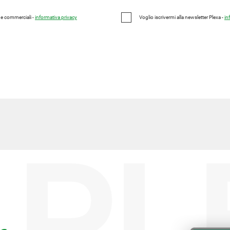
e e commerciali -
informativa privacy
Voglio iscrivermi alla newsletter Plexa -
in
PL