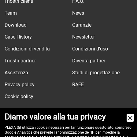
I nostri clienti
F.A.Q.
Team
News
Download
Garanzie
Case History
Newsletter
Condizioni di vendita
Condizioni d'uso
I nostri partner
Diventa partner
Assistenza
Studi di progettazione
Privacy policy
RAEE
Cookie policy
Diamo valore alla tua privacy
Via dell'Orologio, 103
PLEXA Srl utilizza i cookie necessari per far funzionare questo sito, compreso
Google Analytics che prevede l'anonimizzazione dell'IP per impedire la
40037 Sasso Marconi (BO) - ITALY