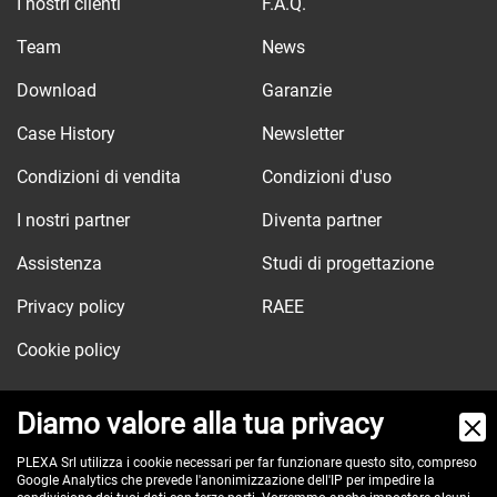
I nostri clienti
F.A.Q.
Team
News
Download
Garanzie
Case History
Newsletter
Condizioni di vendita
Condizioni d'uso
I nostri partner
Diventa partner
Assistenza
Studi di progettazione
Privacy policy
RAEE
Cookie policy
Diamo valore alla tua privacy
Via dell'Orologio, 103
PLEXA Srl utilizza i cookie necessari per far funzionare questo sito, compreso
Google Analytics che prevede l'anonimizzazione dell'IP per impedire la
40037 Sasso Marconi (BO) - ITALY