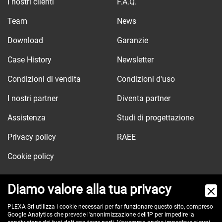
I nostri clienti
F.A.Q.
Team
News
Download
Garanzie
Case History
Newsletter
Condizioni di vendita
Condizioni d'uso
I nostri partner
Diventa partner
Assistenza
Studi di progettazione
Privacy policy
RAEE
Cookie policy
Diamo valore alla tua privacy
Via dell'Orologio, 103
PLEXA Srl utilizza i cookie necessari per far funzionare questo sito, compreso
Google Analytics che prevede l'anonimizzazione dell'IP per impedire la
40037 Sasso Marconi (BO) - ITALY