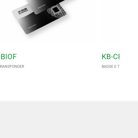
-BIOF
KB-CF-LP2
TRANSPONDER
BADGE E TRANSPON