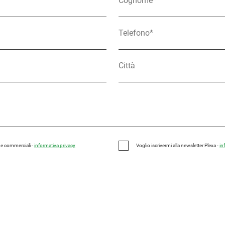
e e commerciali -
informativa privacy
Voglio iscrivermi alla newsletter Plexa -
in