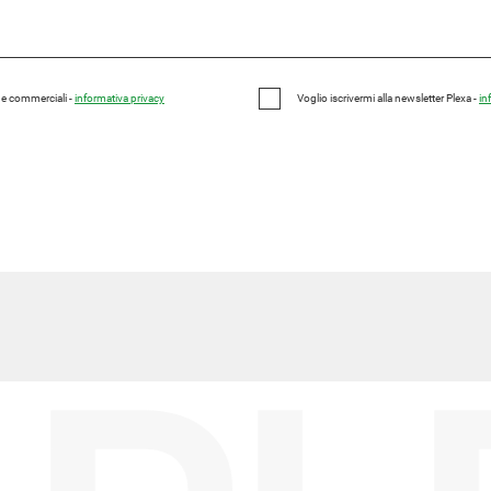
e e commerciali -
informativa privacy
Voglio iscrivermi alla newsletter Plexa -
in