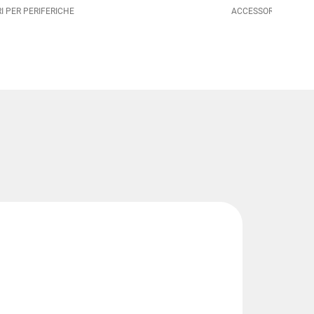
I PER PERIFERICHE
ACCESSORI PER PER