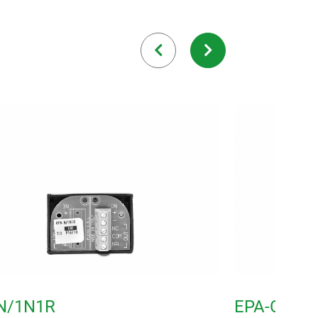
N/1N1R
EPA-C/1R