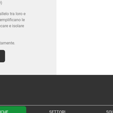
O)
llelo tra loro e
emplificano le
care e isolare
ttamente.
ICHE
SETTORI
SOL