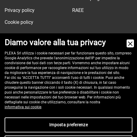
Privacy policy
RAEE
Cookie policy
Diamo valore alla tua privacy
Via dell'Orologio, 103
PLEXA Srl utilizza i cookie necessari per far funzionare questo sito, compreso
Google Analytics che prevede l'anonimizzazione dell'IP per impedire la
40037 Sasso Marconi (BO) - ITALY
condivisione dei tuoi dati con terze parti. Vorremmo anche impostare alcuni
cookie di performance per racoogliere informazioni sul tuo utilizzo in modo
Tel:
+390516517911
da migliorare la tua esperienza di navigazione e le prestazioni del sito.
Pec:
plexa@pec.it
Fai clic su "ACCETTA TUTTI" acconsenti l'uso di tutti i cookie. Puoi anche
chiudere questo banner cliccando il tasto (X) di chiusura, in tal caso
VAT id: IT00582201208
proseguirai la navigazione con i soli cookie necessari. In qualsiasi momento
Reg. Imp. BO e C.F. 02485560375
puoi anche personalizzare le tue preferenze o disabilitare i cookie non
necessari nelle impostazioni del tuo browser web. Per informazioni più
REA 296635 - cap. soc. € 100.000 i.v.
dettagliate sui cookie che utilizziamo, consultare la nostra
informativa sui cookie
.
Imposta preferenze