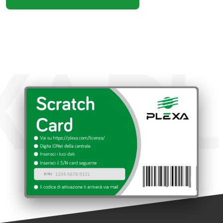
XA
PL