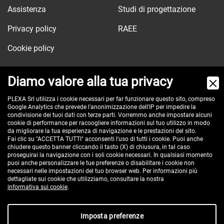
Assistenza
Studi di progettazione
Privacy policy
RAEE
Cookie policy
Diamo valore alla tua privacy
Via dell'Orologio, 103
PLEXA Srl utilizza i cookie necessari per far funzionare questo sito, compreso
Google Analytics che prevede l'anonimizzazione dell'IP per impedire la
40037 Sasso Marconi (BO) - ITALY
condivisione dei tuoi dati con terze parti. Vorremmo anche impostare alcuni
cookie di performance per racoogliere informazioni sul tuo utilizzo in modo
Tel:
+390516517911
da migliorare la tua esperienza di navigazione e le prestazioni del sito.
Pec:
plexa@pec.it
Fai clic su "ACCETTA TUTTI" acconsenti l'uso di tutti i cookie. Puoi anche
chiudere questo banner cliccando il tasto (X) di chiusura, in tal caso
VAT id: IT00582201208
proseguirai la navigazione con i soli cookie necessari. In qualsiasi momento
Reg. Imp. BO e C.F. 02485560375
puoi anche personalizzare le tue preferenze o disabilitare i cookie non
necessari nelle impostazioni del tuo browser web. Per informazioni più
REA 296635 - cap. soc. € 100.000 i.v.
dettagliate sui cookie che utilizziamo, consultare la nostra
informativa sui cookie
.
Imposta preferenze