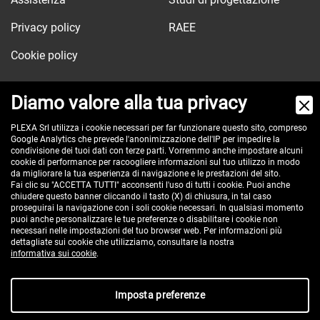
Privacy policy
RAEE
Cookie policy
Diamo valore alla tua privacy
Via dell'Orologio, 103
PLEXA Srl utilizza i cookie necessari per far funzionare questo sito, compreso
Google Analytics che prevede l'anonimizzazione dell'IP per impedire la
40037 Sasso Marconi (BO) - ITALY
condivisione dei tuoi dati con terze parti. Vorremmo anche impostare alcuni
Tel:
+390516517911
cookie di performance per racoogliere informazioni sul tuo utilizzo in modo
da migliorare la tua esperienza di navigazione e le prestazioni del sito.
Pec:
plexa@pec.it
Fai clic su "ACCETTA TUTTI" acconsenti l'uso di tutti i cookie. Puoi anche
chiudere questo banner cliccando il tasto (X) di chiusura, in tal caso
VAT id: IT00582201208
proseguirai la navigazione con i soli cookie necessari. In qualsiasi momento
Reg. Imp. BO e C.F. 02485560375
puoi anche personalizzare le tue preferenze o disabilitare i cookie non
necessari nelle impostazioni del tuo browser web. Per informazioni più
REA 296635 - cap. soc. € 100.000 i.v.
dettagliate sui cookie che utilizziamo, consultare la nostra
informativa sui cookie
.
Imposta preferenze