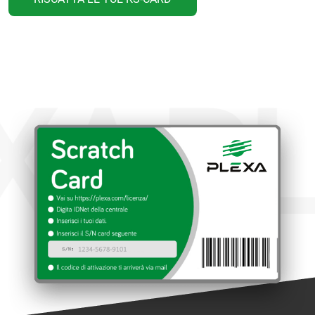
XA
PL